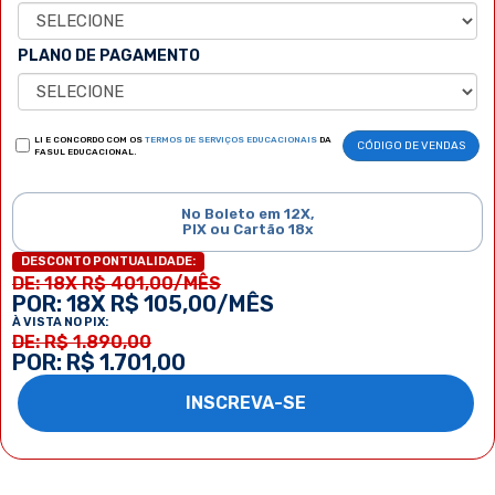
PLANO DE PAGAMENTO
LI E CONCORDO COM OS
TERMOS DE SERVIÇOS EDUCACIONAIS
DA
CÓDIGO DE VENDAS
FASUL EDUCACIONAL.
No Boleto em 12X,
PIX ou Cartão 18x
DESCONTO PONTUALIDADE:
DE: 18X R$ 401,00/MÊS
POR: 18X R$ 105,00/MÊS
À VISTA NO PIX:
DE: R$ 1.890,00
POR: R$ 1.701,00
INSCREVA-SE