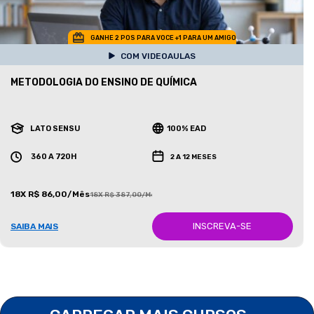
GANHE 2 POS PARA VOCE +1 PARA UM AMIGO
COM VIDEOAULAS
METODOLOGIA DO ENSINO DE QUÍMICA
LATO SENSU
100% EAD
360 A 720H
2 A 12 MESES
18X R$ 86,00/Mês
18X R$ 387,00/Mês
INSCREVA-SE
SAIBA MAIS