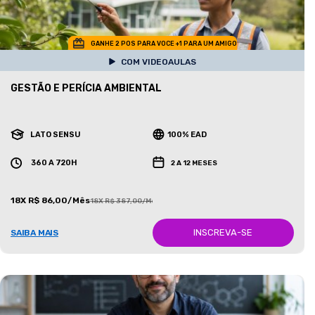
GANHE 2 POS PARA VOCE +1 PARA UM AMIGO
COM VIDEOAULAS
GESTÃO E PERÍCIA AMBIENTAL
LATO SENSU
100% EAD
360 A 720H
2 A 12 MESES
18X R$ 86,00/Mês
18X R$ 387,00/Mês
INSCREVA-SE
SAIBA MAIS