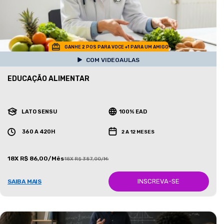
GANHE 2 POS PARA VOCE +1 PARA UM AMIGO
COM VIDEOAULAS
EDUCAÇÃO ALIMENTAR
LATO SENSU
100% EAD
360 A 420H
2 A 12 MESES
18X R$ 86,00/Mês
18X R$ 387,00/Mês
INSCREVA-SE
SAIBA MAIS