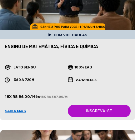
GANHE 2 POS PARA VOCE +1 PARA UM AMIGO
COM VIDEOAULAS
ENSINO DE MATEMÁTICA, FÍSICA E QUÍMICA
LATO SENSU
100% EAD
360 A 720H
2 A 12 MESES
18X R$ 86,00/Mês
18X R$ 387,00/Mês
INSCREVA-SE
SAIBA MAIS