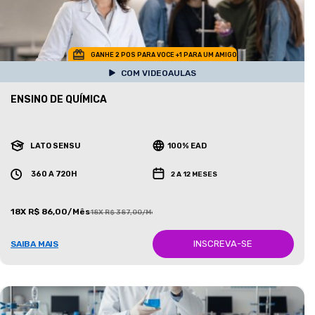
GANHE 2 POS PARA VOCE +1 PARA UM AMIGO
COM VIDEOAULAS
ENSINO DE QUÍMICA
LATO SENSU
100% EAD
360 A 720H
2 A 12 MESES
18X R$ 86,00/Mês
18X R$ 387,00/Mês
INSCREVA-SE
SAIBA MAIS