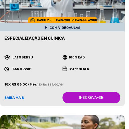
GANHE 2 POS PARA VOCE +1 PARA UM AMIGO
COM VIDEOAULAS
ESPECIALIZAÇÃO EM QUÍMICA
LATO SENSU
100% EAD
360 A 720H
2 A 12 MESES
18X R$ 86,00/Mês
18X R$ 387,00/Mês
INSCREVA-SE
SAIBA MAIS