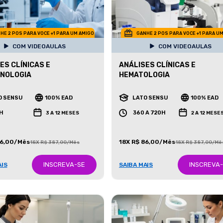
HE 2 POS PARA VOCE +1 PARA UM AMIGO
GANHE 2 POS PARA VOCE +1 PARA U
COM VIDEOAULAS
COM VIDEOAULAS
ES CLÍNICAS E
ANÁLISES CLÍNICAS E
CNOLOGIA
HEMATOLOGIA
O SENSU
100% EAD
LATO SENSU
100% EAD
H
360 A 720H
3 A 12 MESES
2 A 12 MESE
86,00/Mês
18X R$ 86,00/Mês
18X R$ 387,00/Mês
18X R$ 387,00/Mê
INSCREVA-SE
INSCREVA
AIS
SAIBA MAIS