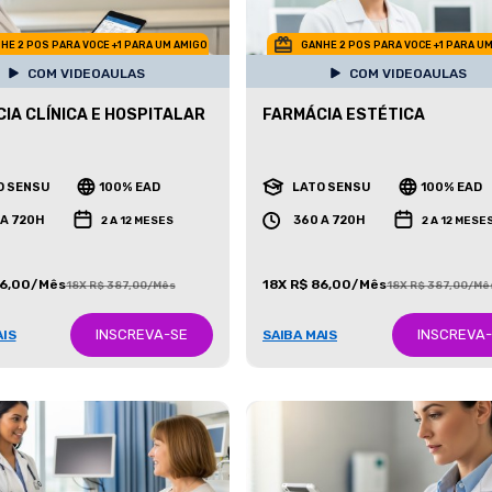
HE 2 POS PARA VOCE +1 PARA UM AMIGO
GANHE 2 POS PARA VOCE +1 PARA U
COM VIDEOAULAS
COM VIDEOAULAS
IA CLÍNICA E HOSPITALAR
FARMÁCIA ESTÉTICA
O SENSU
100% EAD
LATO SENSU
100% EAD
 A 720H
360 A 720H
2 A 12 MESES
2 A 12 MESE
86,00/Mês
18X R$ 86,00/Mês
18X R$ 387,00/Mês
18X R$ 387,00/Mê
INSCREVA-SE
INSCREVA
AIS
SAIBA MAIS