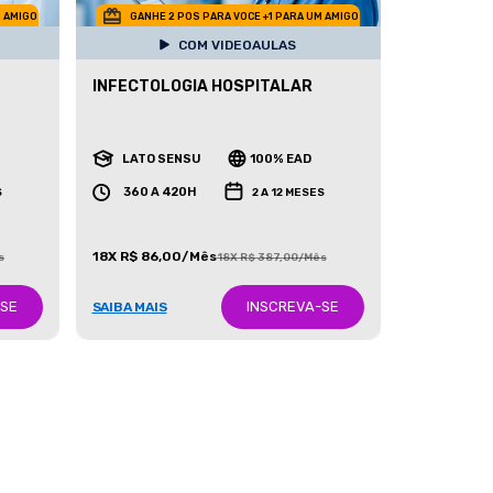
M AMIGO
GANHE 2 POS PARA VOCE +1 PARA UM AMIGO
COM VIDEOAULAS
INFECTOLOGIA HOSPITALAR
LATO SENSU
100% EAD
360 A 420H
S
2 A 12 MESES
18X R$ 86,00/Mês
s
18X R$ 387,00/Mês
-SE
INSCREVA-SE
SAIBA MAIS