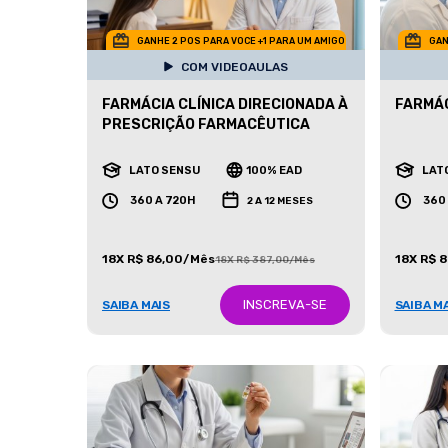
GANHE 2 POS PARA VOCE +1 PARA UM AMIGO
GAN
COM VIDEOAULAS
FARMÁCIA CLÍNICA DIRECIONADA À
FARMÁC
PRESCRIÇÃO FARMACÊUTICA
LATO SENSU
100% EAD
LAT
360 A 720H
360
2 A 12 MESES
18X R$ 86,00/Mês
18X R$ 
18X R$ 387,00/Mês
INSCREVA-SE
SAIBA MAIS
SAIBA M