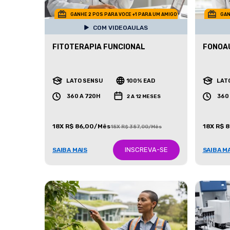
GANHE 2 POS PARA VOCE +1 PARA UM AMIGO
GAN
COM VIDEOAULAS
FITOTERAPIA FUNCIONAL
FONOAU
LATO SENSU
100% EAD
LAT
360 A 720H
360
2 A 12 MESES
18X R$ 86,00/Mês
18X R$ 
18X R$ 387,00/Mês
INSCREVA-SE
SAIBA MAIS
SAIBA M