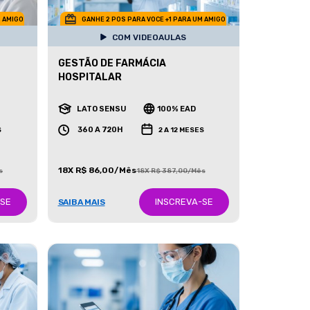
M AMIGO
GANHE 2 POS PARA VOCE +1 PARA UM AMIGO
COM VIDEOAULAS
GESTÃO DE FARMÁCIA
HOSPITALAR
LATO SENSU
100% EAD
360 A 720H
S
2 A 12 MESES
18X R$ 86,00/Mês
s
18X R$ 387,00/Mês
-SE
INSCREVA-SE
SAIBA MAIS