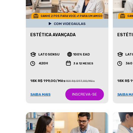
GANHE 2 POS PARA VOCE +1 PARA UM AMIGO
GAN
COM VIDEOAULAS
ESTÉTICA AVANÇADA
ESTÉTI
LATO SENSU
100% EAD
LAT
420H
360
3 A 12 MESES
18X R$ 199,00/Mês
18X R$ 
18X R$ 597,00/Mês
INSCREVA-SE
SAIBA MAIS
SAIBA M