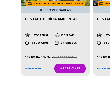
GANHE 2 POS PARA VOCE +1 PARA UM AMIGO
GAN
COM VIDEOAULAS
GESTÃO E PERÍCIA AMBIENTAL
GESTÃO
LATO SENSU
100% EAD
LAT
360 A 720H
360
2 A 12 MESES
18X R$ 86,00/Mês
18X R$ 
18X R$ 387,00/Mês
INSCREVA-SE
SAIBA MAIS
SAIBA M