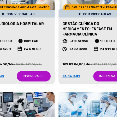
HE 2 POS PARA VOCE +1 PARA UM AMIGO
GANHE 2 POS PARA VOCE +1 PARA U
COM VIDEOAULAS
COM VIDEOAULAS
DIOLOGIA HOSPITALAR
GESTÃO CLÍNICA DO
MEDICAMENTO: ÊNFASE EM
FARMÁCIA CLÍNICA
O SENSU
100% EAD
LATO SENSU
100% EAD
 A 420H
360 A 420H
2 A 12 MESES
2 A 12 MESE
86,00/Mês
18X R$ 86,00/Mês
18X R$ 387,00/Mês
18X R$ 387,00/Mê
INSCREVA-SE
INSCREVA
AIS
SAIBA MAIS