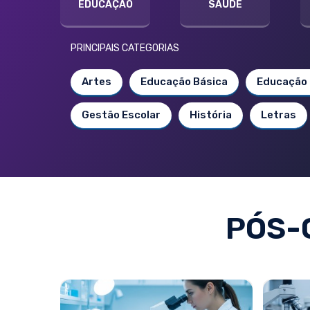
EDUCAÇÃO
SAÚDE
PRINCIPAIS CATEGORIAS
Artes
Educação Básica
Educação 
Gestão Escolar
História
Letras
PÓS-