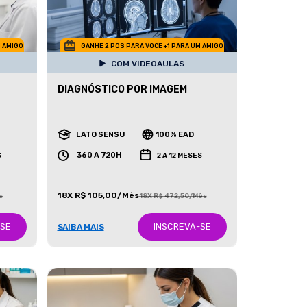
M AMIGO
GANHE 2 POS PARA VOCE +1 PARA UM AMIGO
COM VIDEOAULAS
DIAGNÓSTICO POR IMAGEM
LATO SENSU
100% EAD
360 A 720H
S
2 A 12 MESES
18X R$ 105,00/Mês
s
18X R$ 472,50/Mês
-SE
INSCREVA-SE
SAIBA MAIS