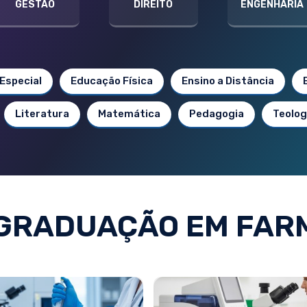
GESTÃO
DIREITO
ENGENHARIA
Especial
Educação Física
Ensino a Distância
Literatura
Matemática
Pedagogia
Teolog
GRADUAÇÃO EM FAR