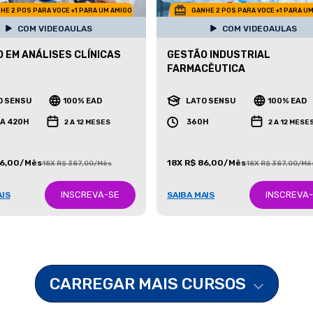
HE 2 POS PARA VOCE +1 PARA UM AMIGO
GANHE 2 POS PARA VOCE +1 PARA U
COM VIDEOAULAS
COM VIDEOAULAS
 EM ANÁLISES CLÍNICAS
GESTÃO INDUSTRIAL
FARMACÊUTICA
O SENSU
100% EAD
LATO SENSU
100% EAD
 A 420H
360H
2 A 12 MESES
2 A 12 MESE
86,00/Mês
18X R$ 86,00/Mês
18X R$ 387,00/Mês
18X R$ 387,00/Mê
INSCREVA-SE
INSCREVA
AIS
SAIBA MAIS
CARREGAR MAIS CURSOS