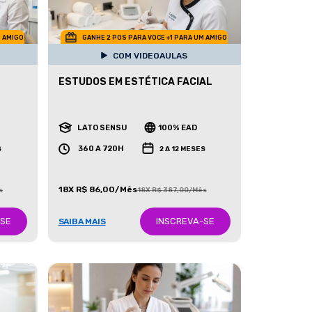
M AMIGO
GANHE 2 POS PARA VOCE +1 PARA UM AMIGO
COM VIDEOAULAS
ESTUDOS EM ESTÉTICA FACIAL
LATO SENSU
100% EAD
360 A 720H
S
2 A 12 MESES
18X R$ 86,00/Mês
s
18X R$ 387,00/Mês
-SE
INSCREVA-SE
SAIBA MAIS