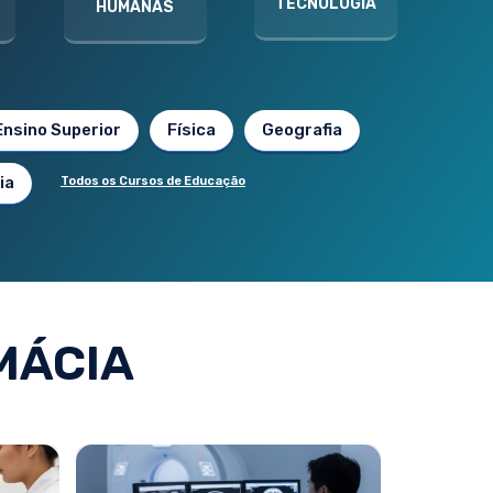
TECNOLOGIA
HUMANAS
Ensino Superior
Física
Geografia
ia
Todos os Cursos de Educação
MÁCIA