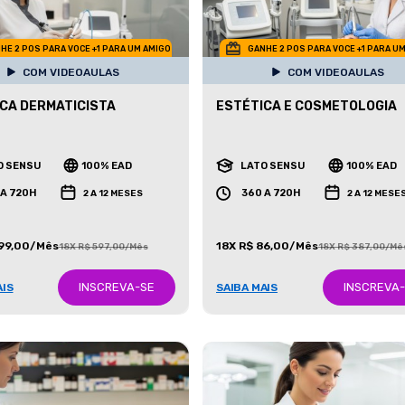
HE 2 POS PARA VOCE +1 PARA UM AMIGO
GANHE 2 POS PARA VOCE +1 PARA U
COM VIDEOAULAS
COM VIDEOAULAS
CA DERMATICISTA
ESTÉTICA E COSMETOLOGIA
O SENSU
100% EAD
LATO SENSU
100% EAD
 A 720H
360 A 720H
2 A 12 MESES
2 A 12 MESE
199,00/Mês
18X R$ 86,00/Mês
18X R$ 597,00/Mês
18X R$ 387,00/Mê
INSCREVA-SE
INSCREVA
AIS
SAIBA MAIS