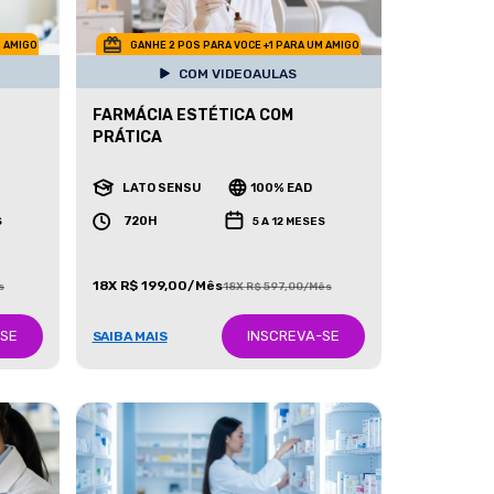
M AMIGO
GANHE 2 POS PARA VOCE +1 PARA UM AMIGO
COM VIDEOAULAS
FARMÁCIA ESTÉTICA COM
PRÁTICA
LATO SENSU
100% EAD
720H
S
5 A 12 MESES
18X R$ 199,00/Mês
s
18X R$ 597,00/Mês
-SE
INSCREVA-SE
SAIBA MAIS