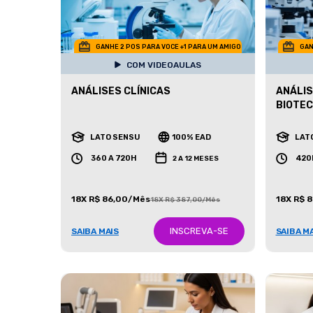
GANHE 2 POS PARA VOCE +1 PARA UM AMIGO
GAN
COM VIDEOAULAS
ANÁLISES CLÍNICAS
ANÁLIS
BIOTE
LATO SENSU
100% EAD
LAT
360 A 720H
420
2 A 12 MESES
18X R$ 86,00/Mês
18X R$ 
18X R$ 387,00/Mês
INSCREVA-SE
SAIBA MAIS
SAIBA M