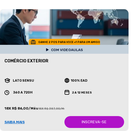
GANHE 2 POS PARA VOCE +1 PARA UM AMIGO
COM VIDEOAULAS
COMÉRCIO EXTERIOR
LATO SENSU
100% EAD
360 A 720H
2 A 12 MESES
18X R$ 86,00/Mês
18X R$ 387,00/Mês
INSCREVA-SE
SAIBA MAIS