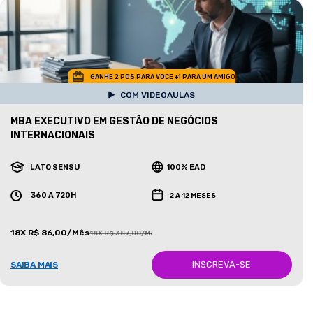
GANHE 2 POS PARA VOCE +1 PARA UM AMIGO
COM VIDEOAULAS
MBA EXECUTIVO EM GESTÃO DE NEGÓCIOS
INTERNACIONAIS
LATO SENSU
100% EAD
360 A 720H
2 A 12 MESES
18X R$ 86,00/Mês
18X R$ 387,00/Mês
INSCREVA-SE
SAIBA MAIS