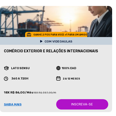
GANHE 2 POS PARA VOCE +1 PARA UM AMIGO
COM VIDEOAULAS
COMÉRCIO EXTERIOR E RELAÇÕES INTERNACIONAIS
LATO SENSU
100% EAD
360 A 720H
2 A 12 MESES
18X R$ 86,00/Mês
18X R$ 387,00/Mês
INSCREVA-SE
SAIBA MAIS