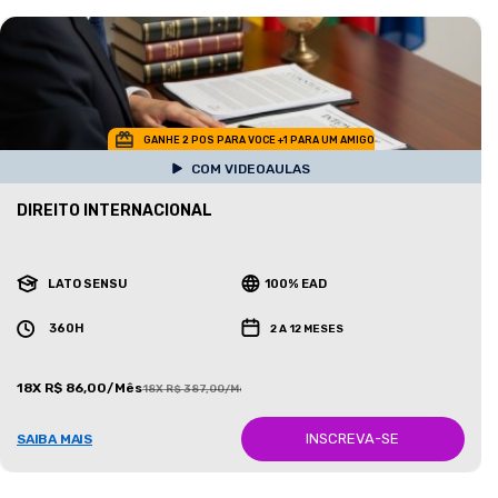
GANHE 2 POS PARA VOCE +1 PARA UM AMIGO
COM VIDEOAULAS
DIREITO INTERNACIONAL
LATO SENSU
100% EAD
360H
2 A 12 MESES
18X R$ 86,00/Mês
18X R$ 387,00/Mês
INSCREVA-SE
SAIBA MAIS