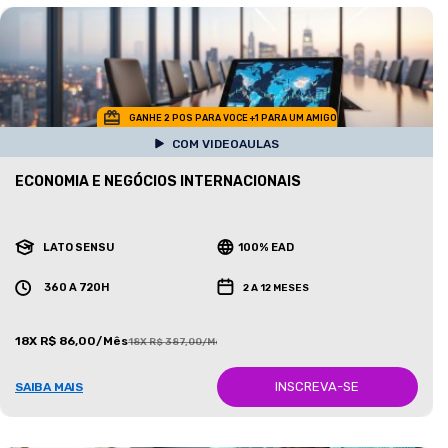
GANHE 2 POS PARA VOCE +1 PARA UM AMIGO
COM VIDEOAULAS
ECONOMIA E NEGÓCIOS INTERNACIONAIS
LATO SENSU
100% EAD
360 A 720H
2 A 12 MESES
18X R$ 86,00/Mês
18X R$ 387,00/Mês
INSCREVA-SE
SAIBA MAIS