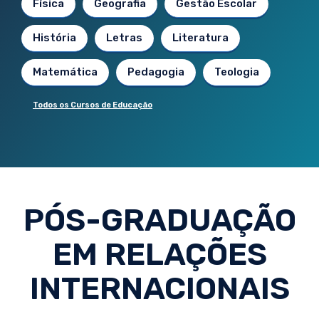
Física
Geografia
Gestão Escolar
História
Letras
Literatura
Matemática
Pedagogia
Teologia
Todos os Cursos de Educação
PÓS-GRADUAÇÃO
EM RELAÇÕES
INTERNACIONAIS